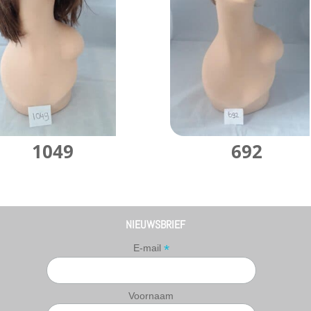
1049
692
NIEUWSBRIEF
*
E-mail
Voornaam