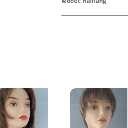
Model:
Halflang