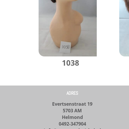
1038
ADRES
Evertsenstraat 19
5703 AM
Helmond
0492-347904