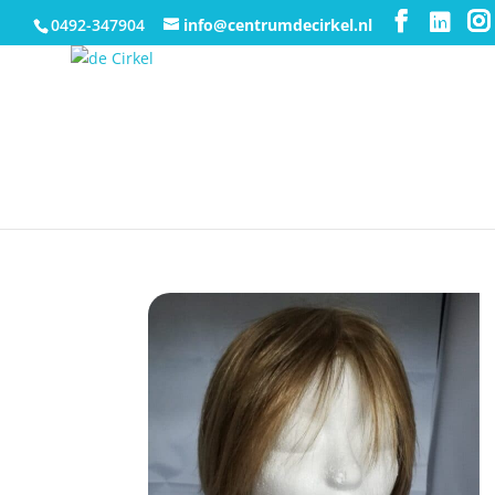
0492-347904
info@centrumdecirkel.nl