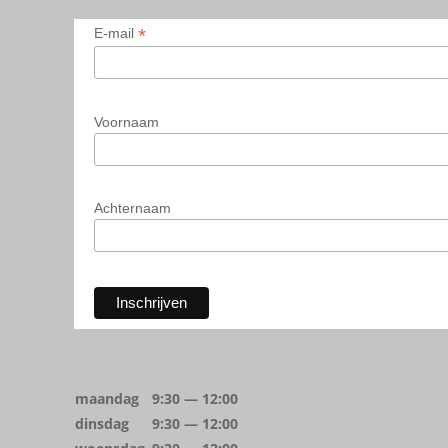
*
E-mail
Voornaam
Achternaam
maandag
9:30 — 12:00
dinsdag
9:30 — 12:00