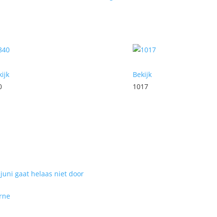
ijk
Bekijk
0
1017
uni gaat helaas niet door
rne