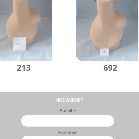
213
692
NIEUWSBRIEF
*
E-mail
Voornaam