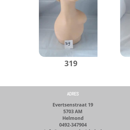
319
ADRES
Evertsenstraat 19
5703 AM
Helmond
0492-347904