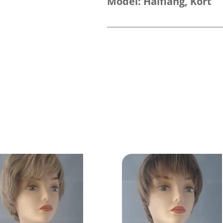
Model:
Halflang
,
Kort