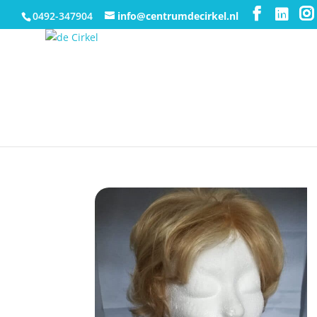
0492-347904
info@centrumdecirkel.nl