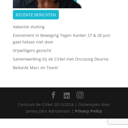
RECENTE BERICHTEN
Vakantie sluiting
Evenement In Beweging Tegen Kanker 27 & 28 juni
gaat helaas niet door
Vrijwilligers gezocht
Samenwerking bij de Cirkel met Oncozorg Deurne
Bedankt Marc en Team!
Centrum de Cirkel 2013/2024 | Ontworpen door
Jamey John Adriaansen |
Privacy Policy