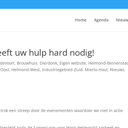
Home
Agenda
Nieuw
eeft uw hulp hard nodig!
devoort
,
Brouwhuis
,
Dierdonk
,
Eigen website
,
Helmond-Binnensta
-Oost
,
Helmond-West
,
Industriegebied-Zuid
,
Mierlo-Hout
,
Nieuws
,
a trok een streep door de evenementen waardoor we niet in actie
itgesteld zoals de SamenLoop voor Hoop Helmond/Laarbeek en