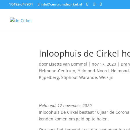
0492-347904
info@centrumdecirkel.nl
Inloophuis de Cirkel h
door
Lisette van Bommel
|
nov 17, 2020
|
Bran
Helmond-Centrum
,
Helmond-Noord
,
Helmond
Rijpelberg
,
Stiphout-Warande
,
Welzijn
Helmond, 17 november 2020
Inloophuis De Cirkel bestaat 10 jaar de Coron
konden komen om geld op te halen.
Ook voor het komend jaar zijn evenementen u