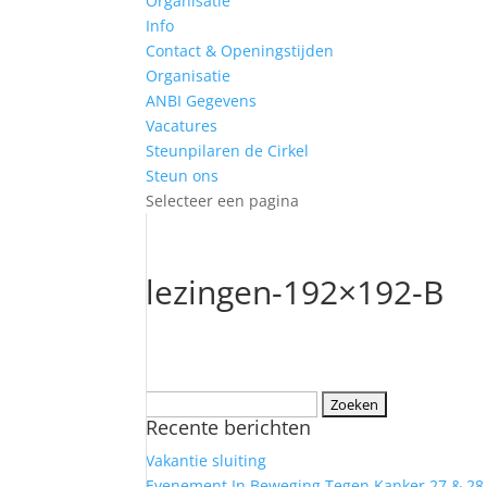
Organisatie
Info
Contact & Openingstijden
Organisatie
ANBI Gegevens
Vacatures
Steunpilaren de Cirkel
Steun ons
Selecteer een pagina
lezingen-192×192-B
Zoeken
Recente berichten
naar:
Vakantie sluiting
Evenement In Beweging Tegen Kanker 27 & 28 j