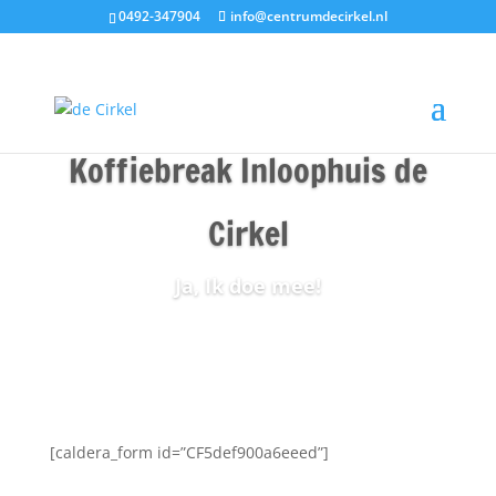
0492-347904
info@centrumdecirkel.nl
Koffiebreak Inloophuis de
Cirkel
Ja, Ik doe mee!
[caldera_form id=”CF5def900a6eeed”]