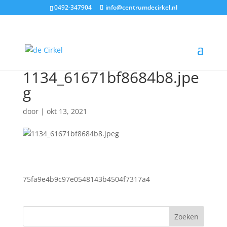
0492-347904
info@centrumdecirkel.nl
1134_61671bf8684b8.jpe
g
door
|
okt 13, 2021
75fa9e4b9c97e0548143b4504f7317a4