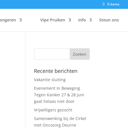
0 items
Jongeren
Vipe Pruiken
Info
Steun ons
Recente berichten
Vakantie sluiting
Evenement In Beweging
Tegen Kanker 27 & 28 juni
gaat helaas niet door
Vrijwilligers gezocht
Samenwerking bij de Cirkel
met Oncozorg Deurne