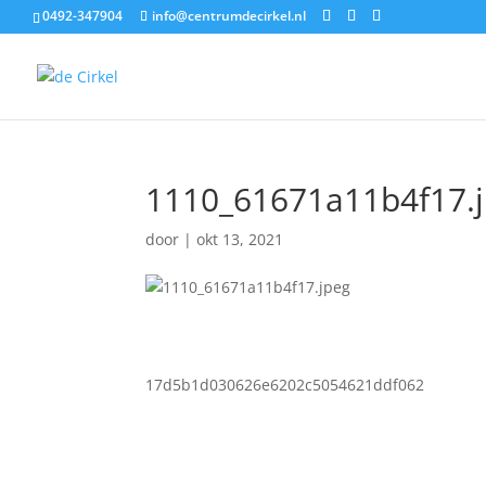
0492-347904
info@centrumdecirkel.nl
1110_61671a11b4f17.
door
|
okt 13, 2021
17d5b1d030626e6202c5054621ddf062