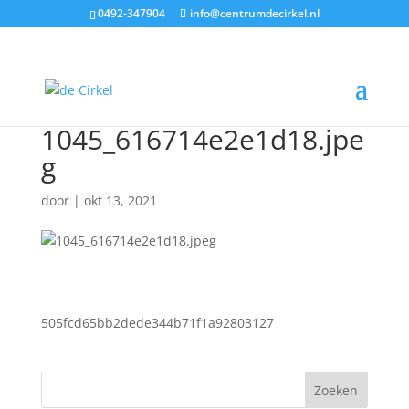
0492-347904
info@centrumdecirkel.nl
1045_616714e2e1d18.jpe
g
door
|
okt 13, 2021
505fcd65bb2dede344b71f1a92803127