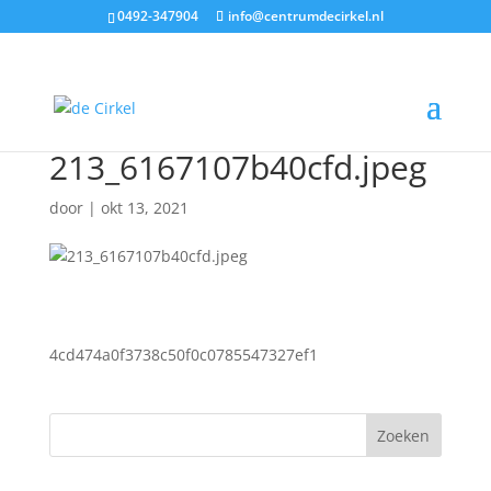
0492-347904
info@centrumdecirkel.nl
213_6167107b40cfd.jpeg
door
|
okt 13, 2021
4cd474a0f3738c50f0c0785547327ef1