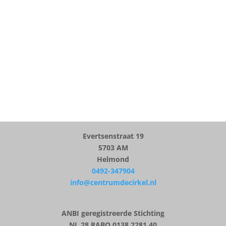
ADRES
Evertsenstraat 19
5703 AM
Helmond
0492-347904
info@centrumdecirkel.nl
ANBI geregistreerde Stichting
NL 28 RABO 0138 2281 40