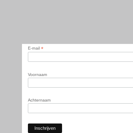
*
E-mail
Voornaam
Achternaam