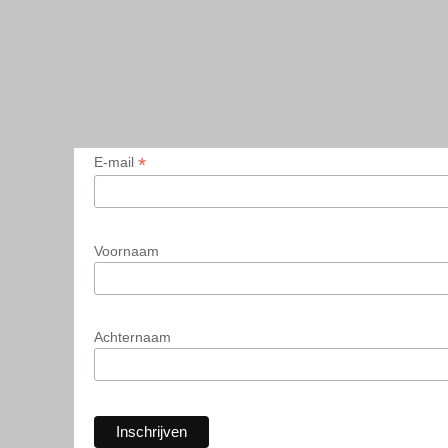
*
E-mail
Voornaam
Achternaam