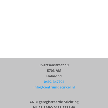
ADRES
Evertsenstraat 19
5703 AM
Helmond
0492-347904
info@centrumdecirkel.nl
ANBI geregistreerde Stichting
NL 28 RABO 0138 2281 40