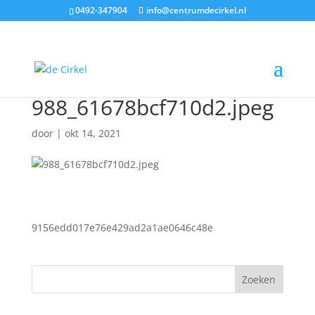
0492-347904
info@centrumdecirkel.nl
988_61678bcf710d2.jpeg
door
|
okt 14, 2021
9156edd017e76e429ad2a1ae0646c48e