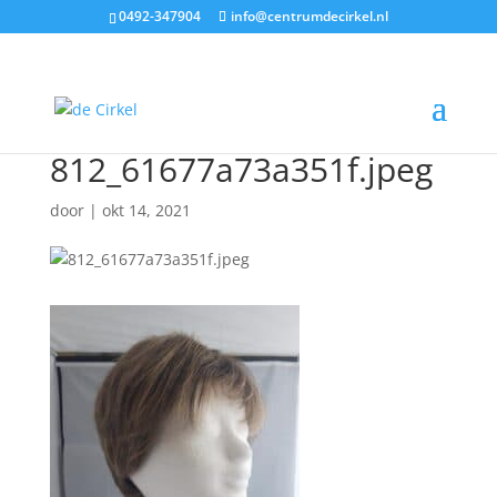
0492-347904
info@centrumdecirkel.nl
812_61677a73a351f.jpeg
door
|
okt 14, 2021