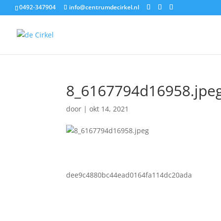
0492-347904
info@centrumdecirkel.nl
8_6167794d16958.jpe
door
|
okt 14, 2021
dee9c4880bc44ead0164fa114dc20ada