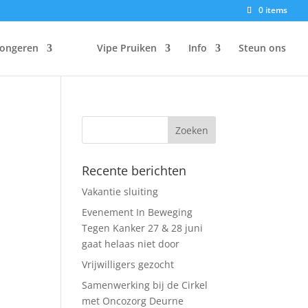
0 items
Jongeren
Vipe Pruiken
Info
Steun ons
Recente berichten
Vakantie sluiting
Evenement In Beweging
Tegen Kanker 27 & 28 juni
gaat helaas niet door
Vrijwilligers gezocht
Samenwerking bij de Cirkel
met Oncozorg Deurne