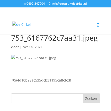
0492-347904
info@centrumdecirkel.nl
753_6167762c7aa31.jpeg
door
|
okt 14, 2021
70a4d10b98ac535dcb31195caffcfcdf