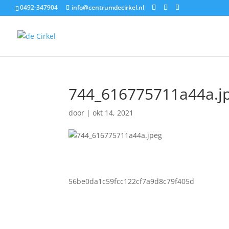
0492-347904
info@centrumdecirkel.nl
744_616775711a44a.j
door
|
okt 14, 2021
56be0da1c59fcc122cf7a9d8c79f405d