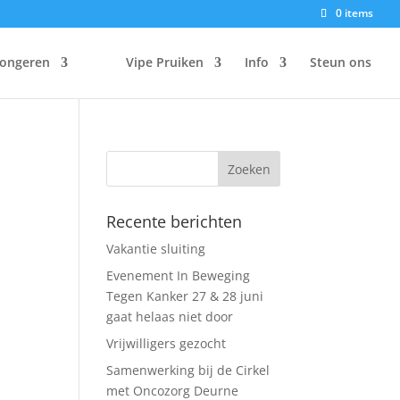
0 items
Jongeren
Vipe Pruiken
Info
Steun ons
Recente berichten
Vakantie sluiting
Evenement In Beweging
Tegen Kanker 27 & 28 juni
gaat helaas niet door
Vrijwilligers gezocht
Samenwerking bij de Cirkel
met Oncozorg Deurne