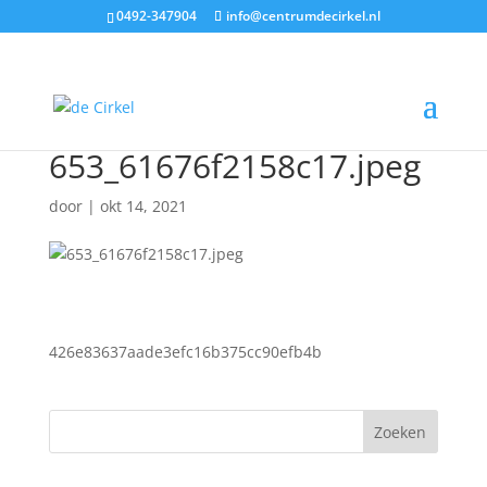
0492-347904
info@centrumdecirkel.nl
653_61676f2158c17.jpeg
door
|
okt 14, 2021
426e83637aade3efc16b375cc90efb4b