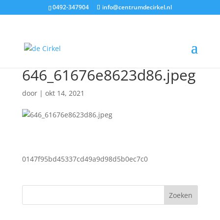
0492-347904
info@centrumdecirkel.nl
646_61676e8623d86.jpeg
door
|
okt 14, 2021
0147f95bd45337cd49a9d98d5b0ec7c0