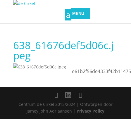
638_61676def5d06c.j
peg
e61b2f56de4333f42b11475
Centrum de Cirkel 2013/2024 | Ontworpen door
Jamey John Adriaansen |
Privacy Policy