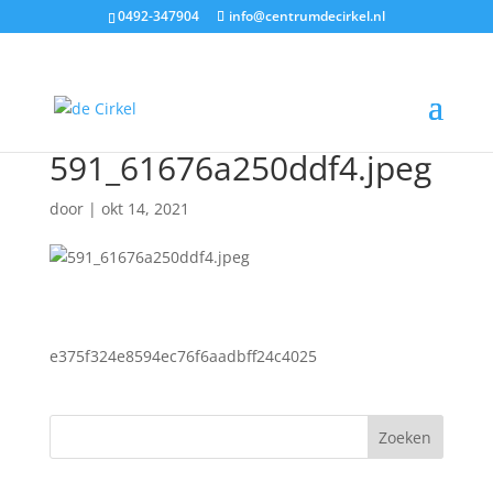
0492-347904
info@centrumdecirkel.nl
591_61676a250ddf4.jpeg
door
|
okt 14, 2021
e375f324e8594ec76f6aadbff24c4025