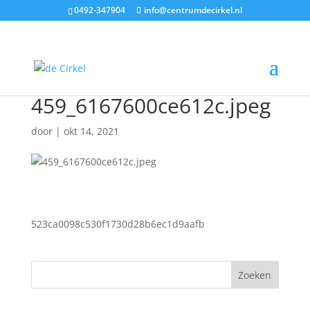
0492-347904
info@centrumdecirkel.nl
459_6167600ce612c.jpeg
door
|
okt 14, 2021
523ca0098c530f1730d28b6ec1d9aafb