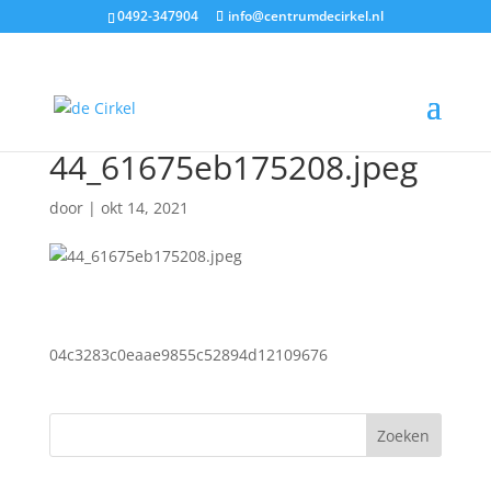
0492-347904
info@centrumdecirkel.nl
44_61675eb175208.jpeg
door
|
okt 14, 2021
04c3283c0eaae9855c52894d12109676