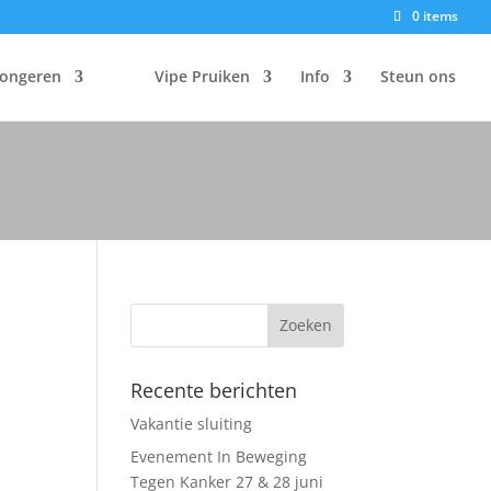
0 items
Jongeren
Vipe Pruiken
Info
Steun ons
Recente berichten
Vakantie sluiting
Evenement In Beweging
Tegen Kanker 27 & 28 juni