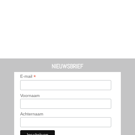
NIEUWSBRIEF
*
E-mail
Voornaam
Achternaam