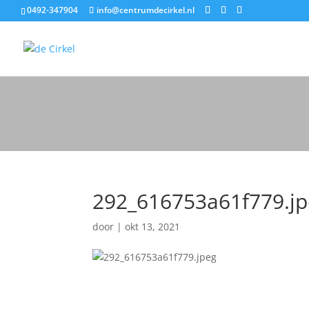
0492-347904
info@centrumdecirkel.nl
292_616753a61f779.j
door
|
okt 13, 2021