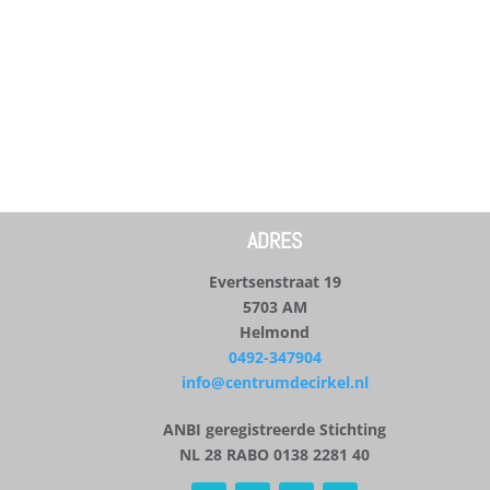
ADRES
Evertsenstraat 19
5703 AM
Helmond
0492-347904
info@centrumdecirkel.nl
ANBI geregistreerde Stichting
NL 28 RABO 0138 2281 40