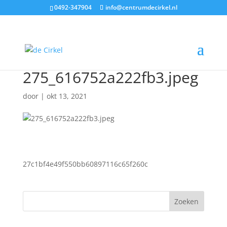
0492-347904
info@centrumdecirkel.nl
275_616752a222fb3.jpeg
door
|
okt 13, 2021
27c1bf4e49f550bb60897116c65f260c