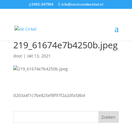
0492-347904
info@centrumdecirkel.nl
219_61674e7b4250b.jpeg
door
|
okt 13, 2021
d203a4f1c7be825ef8f97f2a2dfa58b4