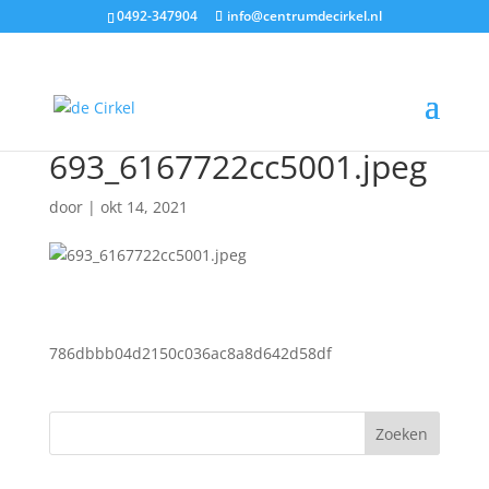
0492-347904
info@centrumdecirkel.nl
693_6167722cc5001.jpeg
door
|
okt 14, 2021
786dbbb04d2150c036ac8a8d642d58df