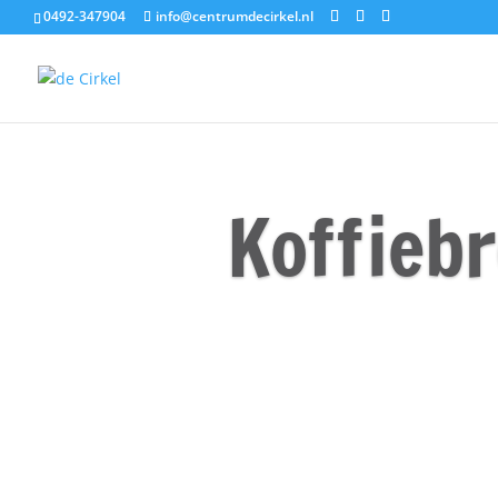
0492-347904
info@centrumdecirkel.nl
Koffiebr