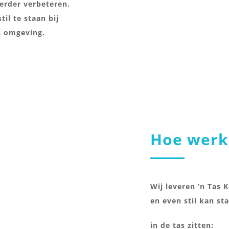
rder verbeteren.
il te staan bij
n omgeving.
Hoe werk
Wij leveren ’n Tas 
en even stil kan st
in de tas zitten: