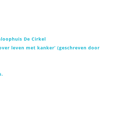
nloophuis De Cirkel
 over leven met kanker’ (geschreven door
)
s.