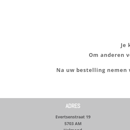
Je 
Om anderen vo
Na uw bestelling nemen 
ADRES
Evertsenstraat 19
5703 AM