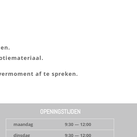
len.
otiemateriaal.
vermoment af te spreken.
OPENINGSTIJDEN
maandag
9:30 — 12:00
dinsdag
9:30 — 12:00