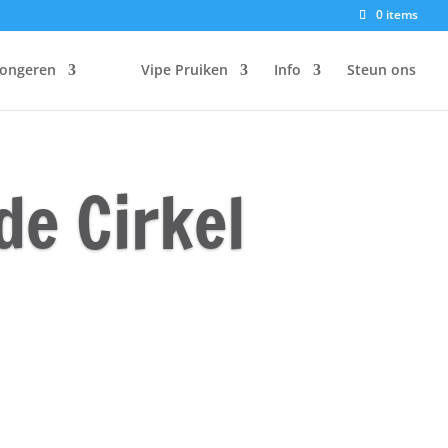
0 items
Jongeren
Vipe Pruiken
Info
Steun ons
de Cirkel