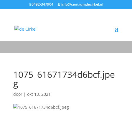
0492-347904
info@centrumdecirkel.nl
1075_61671734d6bcf.jpe
g
door
|
okt 13, 2021