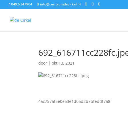
0492-347904
info@centrumdecirkel.nl
692_616711cc228fc.jp
door
|
okt 13, 2021
4ac757af5e0e53e1d05d2b7bfeddf7a8