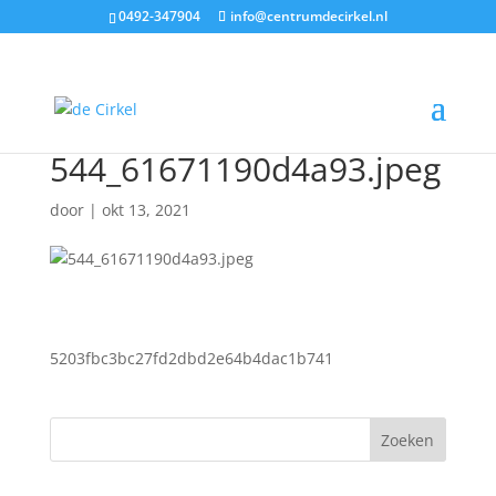
0492-347904
info@centrumdecirkel.nl
544_61671190d4a93.jpeg
door
|
okt 13, 2021
5203fbc3bc27fd2dbd2e64b4dac1b741