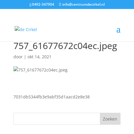
0492-347904
info@centrumdecirkel.nl
757_61677672c04ec.jpeg
door
|
okt 14, 2021
7031db5344fb3e9abf35d1aacd2e8e38