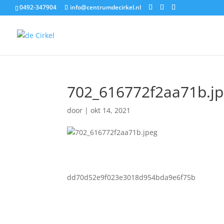
0492-347904
info@centrumdecirkel.nl
702_616772f2aa71b.j
door
|
okt 14, 2021
dd70d52e9f023e3018d954bda9e6f75b