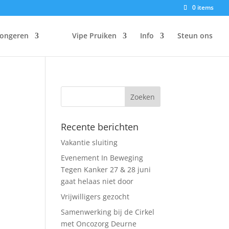
0 items
Jongeren
Vipe Pruiken
Info
Steun ons
Recente berichten
Vakantie sluiting
Evenement In Beweging
Tegen Kanker 27 & 28 juni
gaat helaas niet door
Vrijwilligers gezocht
Samenwerking bij de Cirkel
met Oncozorg Deurne