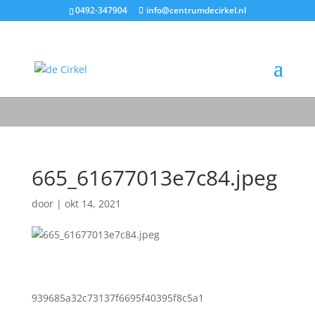
0492-347904
info@centrumdecirkel.nl
665_61677013e7c84.jpeg
door
|
okt 14, 2021
939685a32c73137f6695f40395f8c5a1