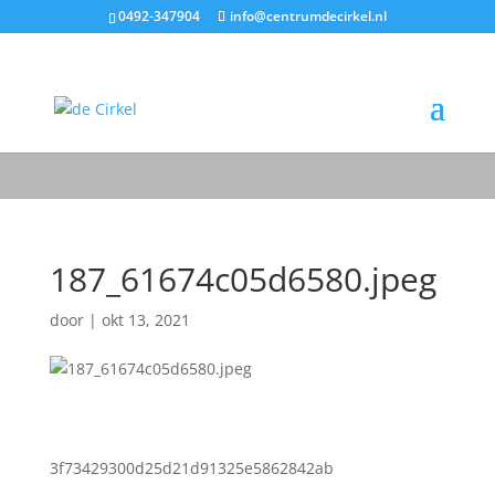
0492-347904
info@centrumdecirkel.nl
187_61674c05d6580.jpeg
door
|
okt 13, 2021
3f73429300d25d21d91325e5862842ab