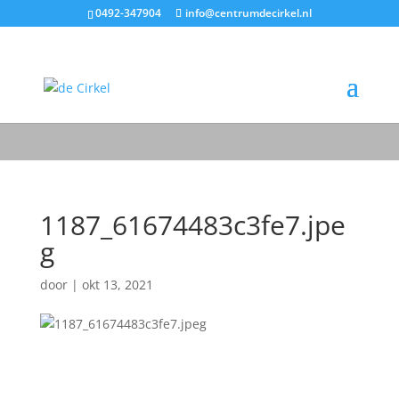
0492-347904
info@centrumdecirkel.nl
1187_61674483c3fe7.jpe
g
door
|
okt 13, 2021