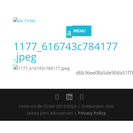
1177_616743c784177
.jpeg
d6b36ee08a5de90da51f7
Centrum de Cirkel 2013/2024 | Ontworpen door
Jamey John Adriaansen |
Privacy Policy